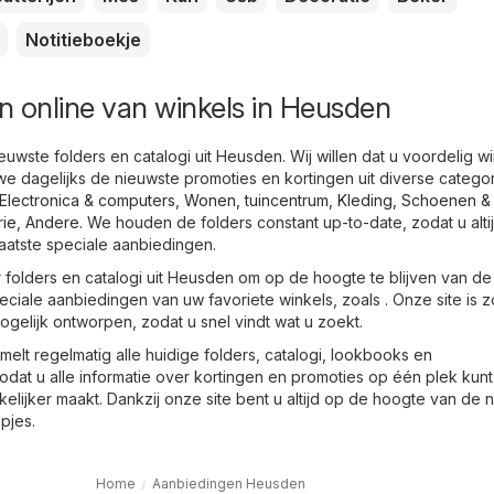
Notitieboekje
n online van winkels in Heusden
euwste folders en catalogi uit Heusden. Wij willen dat u voordelig wi
 dagelijks de nieuwste promoties en kortingen uit diverse catego
Electronica & computers
,
Wonen, tuincentrum
,
Kleding, Schoenen &
rie
,
Andere
. We houden de folders constant up-to-date, zodat u alti
aatste speciale aanbiedingen.
r folders en catalogi uit Heusden om op de hoogte te blijven van de
ciale aanbiedingen van uw favoriete winkels, zoals . Onze site is z
ogelijk ontworpen, zodat u snel vindt wat u zoekt.
elt regelmatig alle huidige folders, catalogi, lookbooks en
at u alle informatie over kortingen en promoties op één plek kunt
elijker maakt. Dankzij onze site bent u altijd op de hoogte van de 
pjes.
Home
Aanbiedingen Heusden