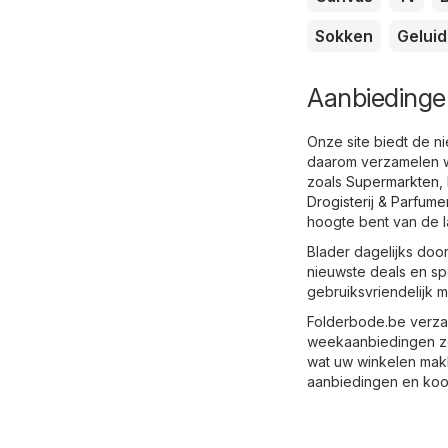
Sokken
Geluid
Aanbiedinge
Onze site biedt de ni
daarom verzamelen we
zoals
Supermarkten
,
Drogisterij & Parfume
hoogte bent van de l
Blader dagelijks doo
nieuwste deals en spe
gebruiksvriendelijk m
Folderbode.be verzam
weekaanbiedingen zod
wat uw winkelen makk
aanbiedingen en koo