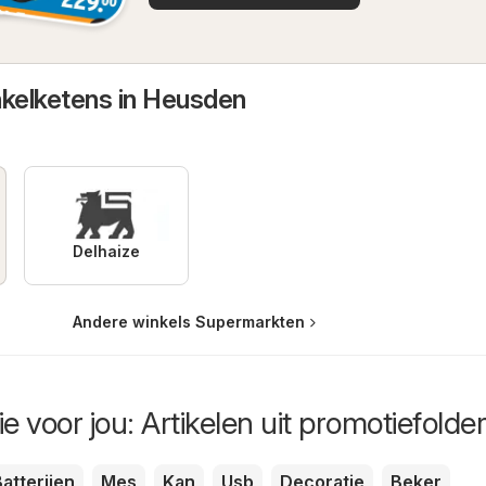
nkelketens in Heusden
Delhaize
Andere winkels Supermarkten
e voor jou: Artikelen uit promotiefolde
atterijen
Mes
Kan
Usb
Decoratie
Beker