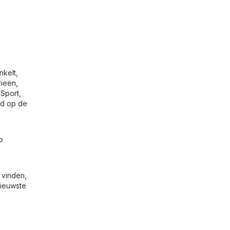
nkelt,
rieën,
 Sport
,
jd op de
o
 vinden,
nieuwste