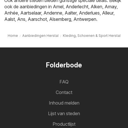
Ook andere steden bieden gunstige speciale deals. Bekijk
ook de aanbiedingen in
Amel
,
Anderlecht
,
Alken
,
Amay
,
Anhée
,
Aartselaar
,
Andenne
,
Aalter
,
Anderlues
,
Alleur
,
Aalst
,
Ans
,
Aarschot
,
Alsemberg
,
Antwerpen
.
Home
Aanbiedingen Herstal
Kleding, Schoenen & Sport Herstal
Folderbode
FAQ
Contact
Inhoud melden
Lijst van steden
Productlijst