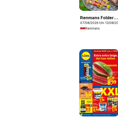
Renmans Folder /
07/08/2026 t/m 13/08/2
Publicité
Renmans