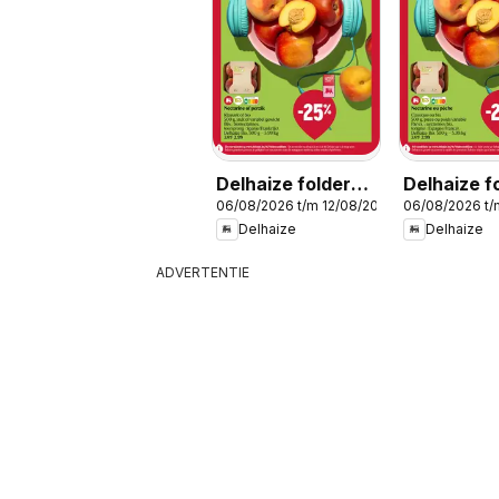
Delhaize folder
Delhaize f
06/08/2026 t/m 12/08/2026
06/08/2026 t/
week 32
semaine 3
Delhaize
Delhaize
ADVERTENTIE