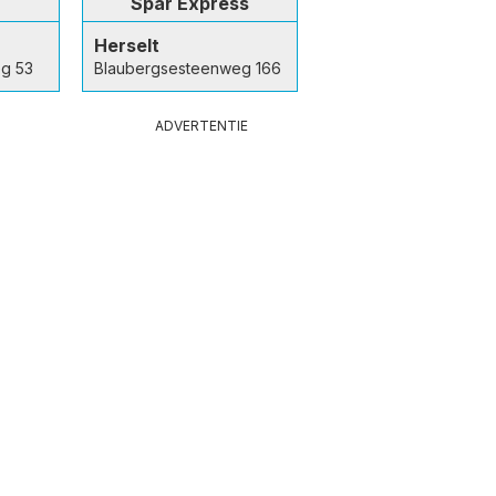
Spar Express
Herselt
g 53
Blaubergsesteenweg 166
ADVERTENTIE