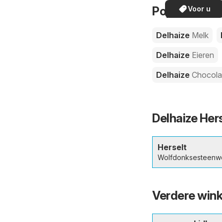
Populaire pr
Voor u
Delhaize
Melk
Delhaize
Eieren
Delhaize
Chocol
Delhaize Her
Herselt
Wolfdonksesteenw
Verdere winke