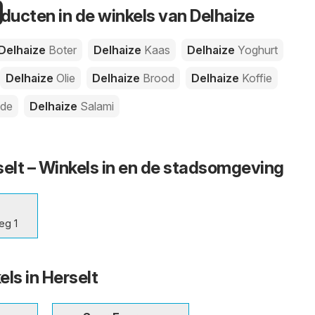
oducten in de winkels van Delhaize
Delhaize
Boter
Delhaize
Kaas
Delhaize
Yoghurt
Delhaize
Olie
Delhaize
Brood
Delhaize
Koffie
ade
Delhaize
Salami
selt – Winkels in en de stadsomgeving
eg 1
ls in Herselt