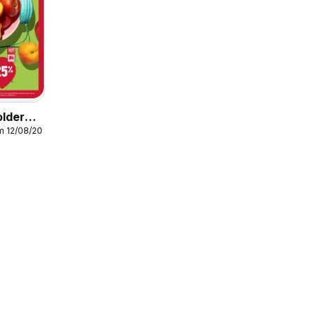
older
m 12/08/2026
2