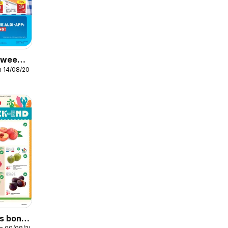
r week
m 14/08/2026
s bons