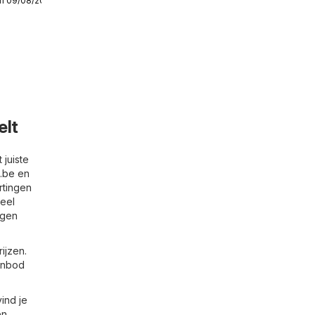
/m 09/08/2026
week
votre
elt
 juiste
e.be
en
rtingen
veel
igen
ijzen.
aanbod
ind je
en