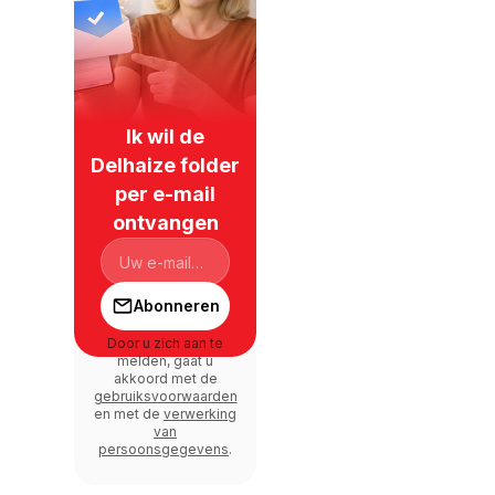
Ik wil de
Delhaize folder
per e-mail
ontvangen
Abonneren
Door u zich aan te
melden, gaat u
akkoord met de
gebruiksvoorwaarden
en met de
verwerking
van
persoonsgegevens
.