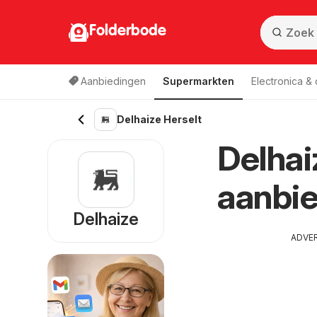
Folderbode
Aanbiedingen
Supermarkten
Electronica &
Delhaize Herselt
Delhai
aanbie
Delhaize
ADVE