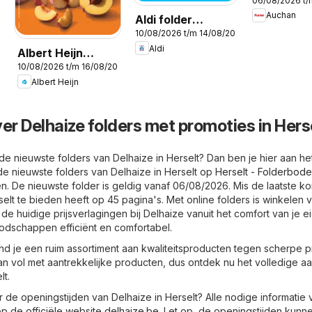
06/08/2026 t
plans du 
Auchan
Aldi folder
end dans 
026
10/08/2026 t/m 14/08/2026
semaine 33
hyper !
Aldi
Albert Heijn
10/08/2026 t/m 16/08/2026
Folder week / de
Albert Heijn
la semaine 33
er Delhaize folders met promoties in Hers
e nieuwste folders van Delhaize in Herselt? Dan ben je hier aan het
d de nieuwste folders van Delhaize in Herselt op
Herselt - Folderbod
n. De nieuwste folder is geldig vanaf 06/08/2026. Mis de laatste ko
selt te bieden heeft op 45 pagina's. Met online folders is winkelen 
 de huidige prijsverlagingen bij Delhaize vanuit het comfort van je e
odschappen efficiënt en comfortabel.
ind je een ruim assortiment aan kwaliteitsproducten tegen scherpe pr
aan vol met aantrekkelijke producten, dus ontdek nu het volledige 
lt.
de openingstijden van Delhaize in Herselt? Alle nodige informatie v
p de officiële website
delhaize.be
. Let op, de openingstijden kunn