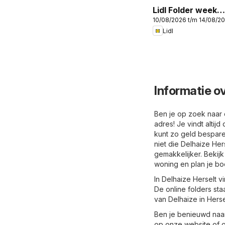
Lidl Folder week
10/08/2026 t/m 14/08/2
33
Lidl
Informatie ov
Ben je op zoek naar d
adres! Je vindt altij
kunt zo geld bespare
niet die Delhaize Her
gemakkelijker. Bekijk
woning en plan je bo
In Delhaize Herselt v
De online folders st
van Delhaize in Herse
Ben je benieuwd naar 
op onze website of o