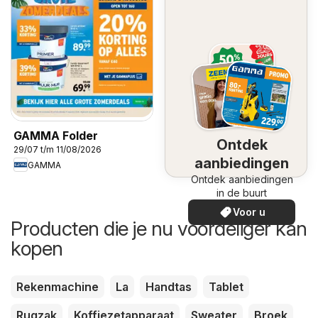
GAMMA Folder
Ontdek
29/07 t/m 11/08/2026
aanbiedingen
GAMMA
Ontdek aanbiedingen
in de buurt
Voor u
Producten die je nu voordeliger kan
kopen
Rekenmachine
La
Handtas
Tablet
Rugzak
Koffiezetapparaat
Sweater
Broek