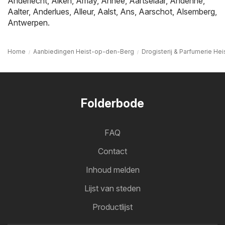
Anderlecht
,
Alken
,
Amay
,
Anhée
,
Aartselaar
,
Andenne
,
Aalter
,
Anderlues
,
Alleur
,
Aalst
,
Ans
,
Aarschot
,
Alsemberg
,
Antwerpen
.
Home
Aanbiedingen Heist-op-den-Berg
Drogisterij & Parfumerie H
Folderbode
FAQ
Contact
Inhoud melden
Lijst van steden
Productlijst