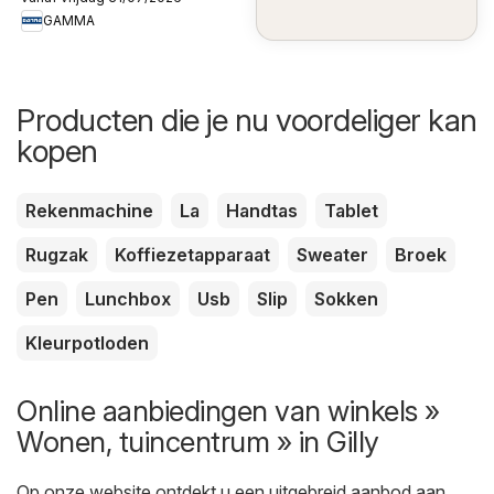
GAMMA
Producten die je nu voordeliger kan
kopen
Rekenmachine
La
Handtas
Tablet
Rugzak
Koffiezetapparaat
Sweater
Broek
Pen
Lunchbox
Usb
Slip
Sokken
Kleurpotloden
Online aanbiedingen van winkels »
Wonen, tuincentrum » in Gilly
Op onze website ontdekt u een uitgebreid aanbod aan