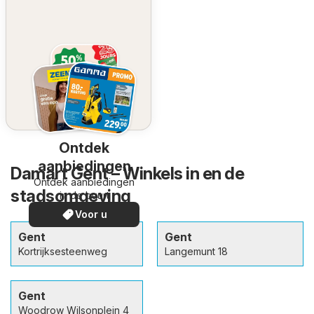
Ontdek
aanbiedingen
Damart Gent – Winkels in en de
Ontdek aanbiedingen
stadsomgeving
in de buurt
Voor u
Gent
Gent
Kortrijksesteenweg
Langemunt 18
Gent
Woodrow Wilsonplein 4