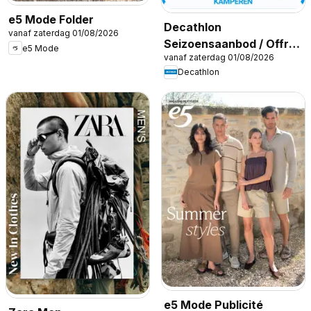
e5 Mode Folder
Decathlon
vanaf zaterdag 01/08/2026
Seizoensaanbod / Offre
e5 Mode
vanaf zaterdag 01/08/2026
saisonnière
Decathlon
e5 Mode Publicité