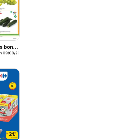
s bons
/m 09/08/2026
week
votre