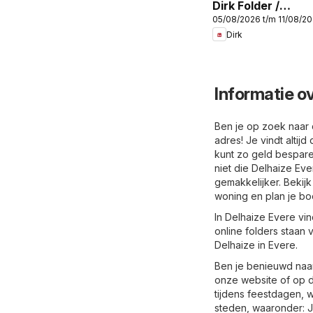
Dirk Folder /
05/08/2026 t/m 11/08/2
Publicité
Dirk
Informatie o
Ben je op zoek naar d
adres! Je vindt altij
kunt zo geld bespare
niet die Delhaize Eve
gemakkelijker. Bekijk
woning en plan je bo
In Delhaize Evere vin
online folders staan
Delhaize in Evere.
Ben je benieuwd naar
onze website of op d
tijdens feestdagen, 
steden, waaronder: Je