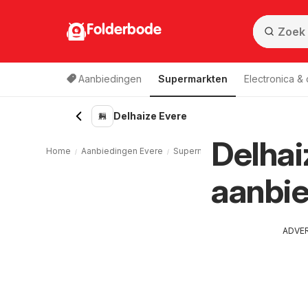
Folderbode
Aanbiedingen
Supermarkten
Electronica &
Delhaize Evere
Delhai
Home
Aanbiedingen Evere
Supermarkten Evere
Delhaize 
aanbie
ADVE