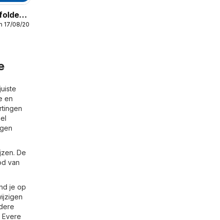
folder
m 17/08/2026
e
uiste
e
en
rtingen
el
igen
jzen. De
od van
nd je op
ijzigen
ndere
e Evere