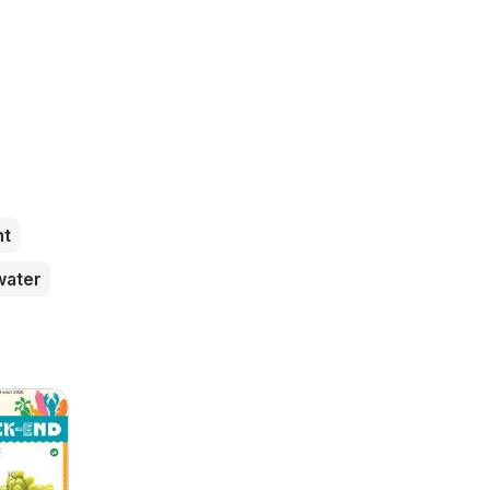
ht
water