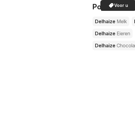
Populaire pr
Voor u
Delhaize
Melk
Delhaize
Eieren
Delhaize
Chocol