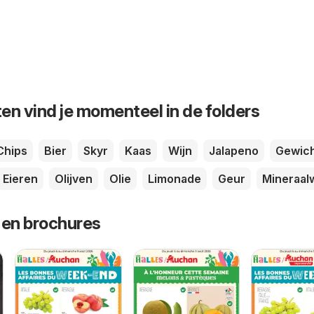
en vind je momenteel in de folders
Chips
Bier
Skyr
Kaas
Wijn
Jalapeno
Gewic
Eieren
Olijven
Olie
Limonade
Geur
Mineraal
 en brochures