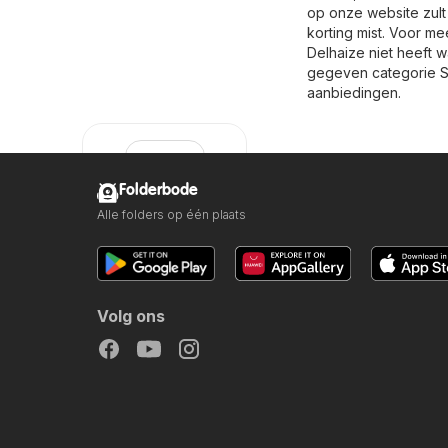
op onze website zult
korting mist. Voor me
Delhaize niet heeft w
gegeven categorie
S
aanbiedingen.
Folderbode
Alle folders op één plaats
Delhaize
Volg ons