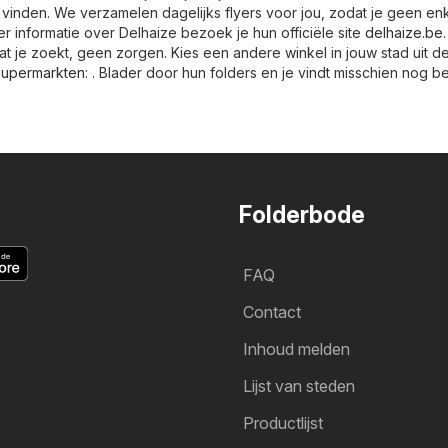
 vinden. We verzamelen dagelijks flyers voor jou, zodat je geen en
er informatie over Delhaize bezoek je hun officiële site
delhaize.be
at je zoekt, geen zorgen. Kies een andere winkel in jouw stad uit d
upermarkten
: . Blader door hun folders en je vindt misschien nog b
Folderbode
FAQ
Contact
Inhoud melden
Lijst van steden
Productlijst