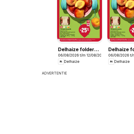
Delhaize folder
Delhaize f
06/08/2026 t/m 12/08/2026
06/08/2026 t/
week 32
semaine 3
Delhaize
Delhaize
ADVERTENTIE