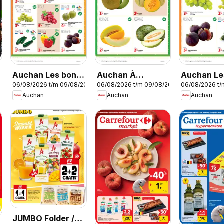
Auchan Les bons
Auchan À
Auchan Le
026
06/08/2026 t/m 09/08/2026
06/08/2026 t/m 09/08/2026
06/08/2026 t
plans du week
l'honneur cette
plans du 
Auchan
Auchan
Auchan
end dans votre
semaine
end dans 
hyper !
super !
JUMBO Folder /