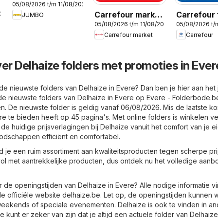
05/08/2026 t/m 11/08/2026
Publicité
Carrefour market
Carrefour 
026
JUMBO
05/08/2026 t/m 11/08/2026
05/08/2026 t/
folder week 32
week 32
Carrefour market
Carrefour
ver Delhaize folders met promoties in Ever
e nieuwste folders van Delhaize in Evere? Dan ben je hier aan het j
d de nieuwste folders van Delhaize in Evere op
Evere - Folderbode.b
n. De nieuwste folder is geldig vanaf 06/08/2026. Mis de laatste ko
re te bieden heeft op 45 pagina's. Met online folders is winkelen ve
 de huidige prijsverlagingen bij Delhaize vanuit het comfort van je e
odschappen efficiënt en comfortabel.
d je een ruim assortiment aan kwaliteitsproducten tegen scherpe pri
 vol met aantrekkelijke producten, dus ontdek nu het volledige aanb
 de openingstijden van Delhaize in Evere? Alle nodige informatie vi
e officiële website
delhaize.be
. Let op, de openingstijden kunnen w
weekends of speciale evenementen. Delhaize is ook te vinden in a
 kunt er zeker van zijn dat je altijd een actuele folder van Delhaiz