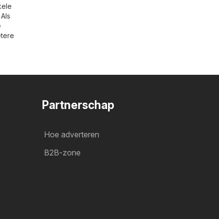
kele
. Als
e
etere
Partnerschap
Hoe adverteren
B2B-zone