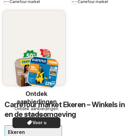
Carrefour market
Carrefour market
Ontdek
aanbiedingen
Carrefour market Ekeren – Winkels in
Ontdek aanbiedingen
en de stadsomgeving
in de buurt
Voor u
Ekeren