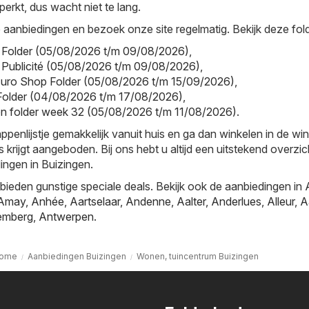
perkt, dus wacht niet te lang.
aanbiedingen en bezoek onze site regelmatig. Bekijk deze fold
ic Folder (05/08/2026 t/m 09/08/2026)
,
ic Publicité (05/08/2026 t/m 09/08/2026)
,
Euro Shop Folder (05/08/2026 t/m 15/09/2026)
,
 Folder (04/08/2026 t/m 17/08/2026)
,
on folder week 32 (05/08/2026 t/m 11/08/2026)
.
nlijstje gemakkelijk vanuit huis en ga dan winkelen in de win
s krijgt aangeboden. Bij ons hebt u altijd een uitstekend overzi
ingen in Buizingen.
ieden gunstige speciale deals. Bekijk ook de aanbiedingen in
Amay
,
Anhée
,
Aartselaar
,
Andenne
,
Aalter
,
Anderlues
,
Alleur
,
A
emberg
,
Antwerpen
.
ome
Aanbiedingen Buizingen
Wonen, tuincentrum Buizingen