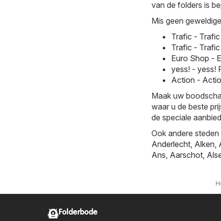
van de folders is be
Mis geen geweldige 
Trafic - Traf
Trafic - Traf
Euro Shop - 
yess! - yess!
Action - Acti
Maak uw boodschappe
waar u de beste prij
de speciale aanbied
Ook andere steden b
Anderlecht
,
Alken
,
Ans
,
Aarschot
,
Als
H
Folderbode