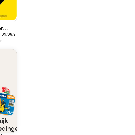
er
m 09/08/2026
blicité
r
ijk
edingen