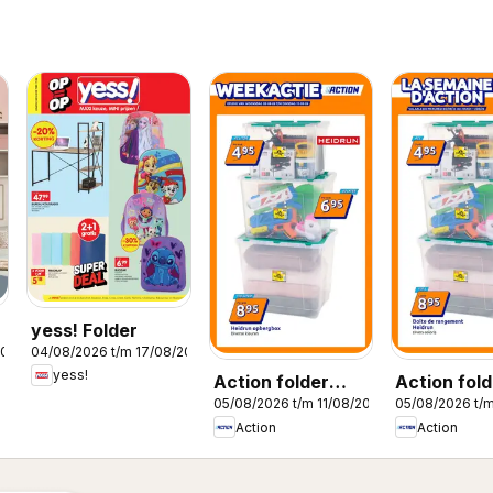
yess! Folder
2026
04/08/2026 t/m 17/08/2026
yess!
Action folder
Action fold
05/08/2026 t/m 11/08/2026
05/08/2026 t/m
week 32
semaine 3
Action
Action