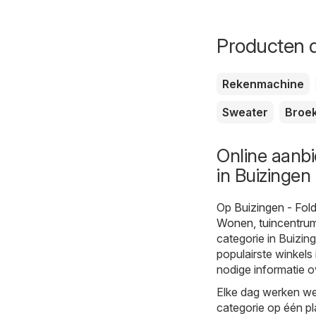
Producten d
Rekenmachine
Sweater
Broe
Online aanb
in Buizingen
Op
Buizingen - Fol
Wonen, tuincentru
categorie in Buizin
populairste winkels 
nodige informatie o
Elke dag werken we 
categorie op één pl