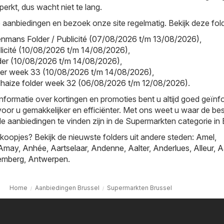
perkt, dus wacht niet te lang.
aanbiedingen en bezoek onze site regelmatig. Bekijk deze fold
nmans Folder / Publicité (07/08/2026 t/m 13/08/2026)
,
ublicité (10/08/2026 t/m 14/08/2026)
,
older (10/08/2026 t/m 14/08/2026)
,
older week 33 (10/08/2026 t/m 14/08/2026)
,
lhaize folder week 32 (06/08/2026 t/m 12/08/2026)
.
informatie over kortingen en promoties bent u altijd goed geïn
oor u gemakkelijker en efficiënter. Met ons weet u waar de be
le aanbiedingen te vinden zijn in de Supermarkten categorie in 
oopjes? Bekijk de nieuwste folders uit andere steden:
Amel
,
Amay
,
Anhée
,
Aartselaar
,
Andenne
,
Aalter
,
Anderlues
,
Alleur
,
A
emberg
,
Antwerpen
.
Home
Aanbiedingen Brussel
Supermarkten Brussel