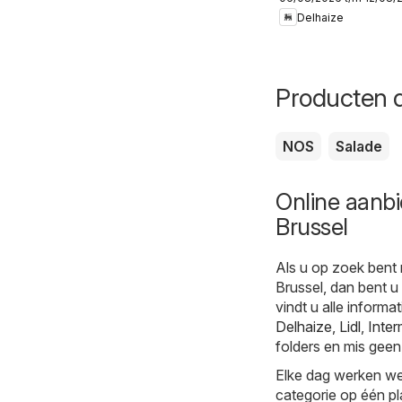
semaine 32
Delhaize
Producten d
NOS
Salade
Online aanbi
Brussel
Als u op zoek bent 
Brussel, dan bent u
vindt u alle informa
Delhaize
,
Lidl
,
Inte
folders en mis geen
Elke dag werken we 
categorie op één pl