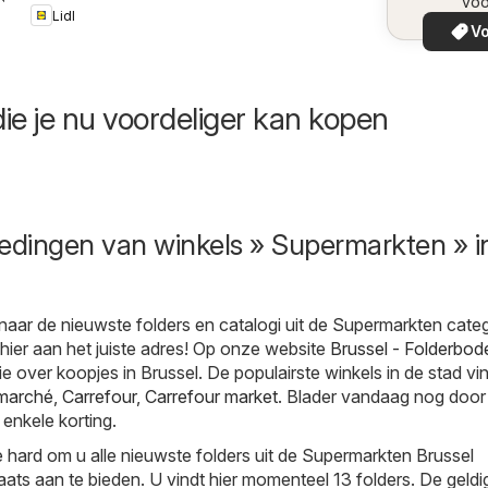
voo
Lidl
Vo
ie je nu voordeliger kan kopen
edingen van winkels » Supermarkten » i
naar de nieuwste folders en catalogi uit de Supermarkten categ
 hier aan het juiste adres! Op onze website
Brussel - Folderbod
tie over koopjes in Brussel. De populairste winkels in de stad vi
rmarché
,
Carrefour
,
Carrefour market
. Blader vandaag nog door
 enkele korting.
hard om u alle nieuwste folders uit de Supermarkten Brussel
aats aan te bieden. U vindt hier momenteel 13 folders. De geldi