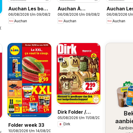
Auchan Les bons
Auchan À
Auchan Le
06/08/2026 t/m 09/08/2026
06/08/2026 t/m 09/08/2026
06/08/2026 t/
plans du week
l'honneur cette
plans du w
Auchan
Auchan
Auchan
end dans votre
semaine
end dans v
2026
hyper !
super !
Dirk Folder /
Bek
05/08/2026 t/m 11/08/2026
Publicité
aanbi
Dirk
Folder week 33
Aanbie
10/08/2026 t/m 14/08/2026
2026