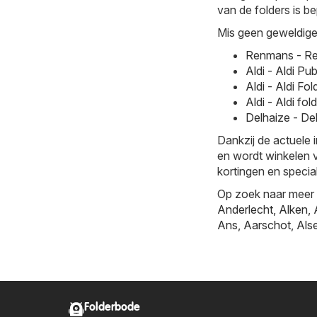
van de folders is be
Mis geen geweldige 
Renmans - Re
Aldi - Aldi P
Aldi - Aldi F
Aldi - Aldi f
Delhaize - De
Dankzij de actuele 
en wordt winkelen v
kortingen en specia
Op zoek naar meer k
Anderlecht
,
Alken
,
Ans
,
Aarschot
,
Als
Folderbode