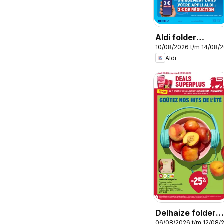
Aldi folder
10/08/2026 t/m 14/08/
semaine 33
Aldi
Delhaize folder
06/08/2026 t/m 12/08/