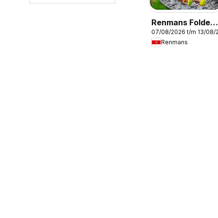
Renmans Folder 
07/08/2026 t/m 13/08/
Publicité
Renmans