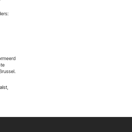
ers:
formeerd
ste
Brussel.
alst
,