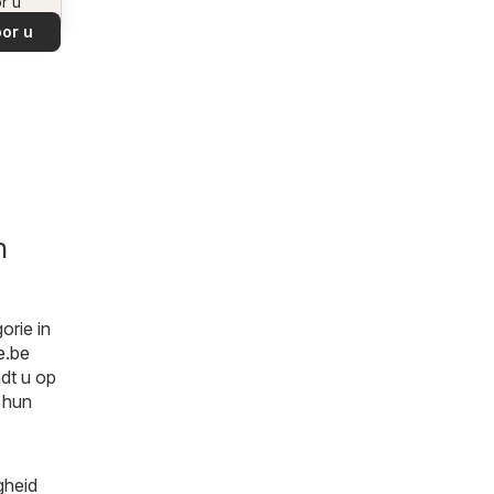
r u
or u
n
orie in
e.be
ndt u op
 hun
gheid