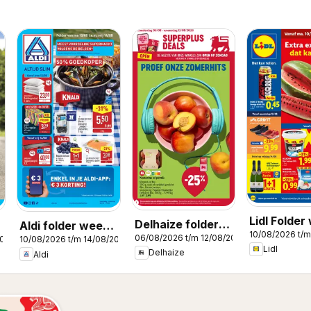
Lidl Folder
Delhaize folder
Aldi folder week
10/08/2026 t/m
33
06/08/2026 t/m 12/08/2026
week 32
2026
10/08/2026 t/m 14/08/2026
33
Lidl
Delhaize
Aldi