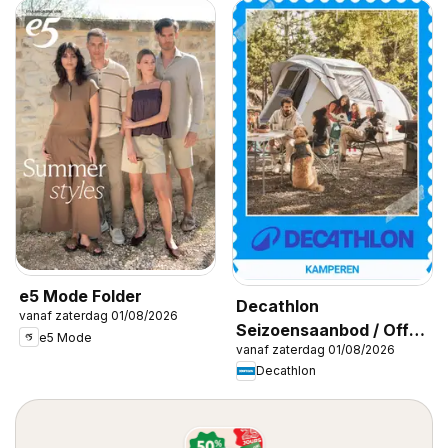
e5 Mode Folder
Decathlon
vanaf zaterdag 01/08/2026
Seizoensaanbod / Offre
e5 Mode
vanaf zaterdag 01/08/2026
saisonnière
Decathlon