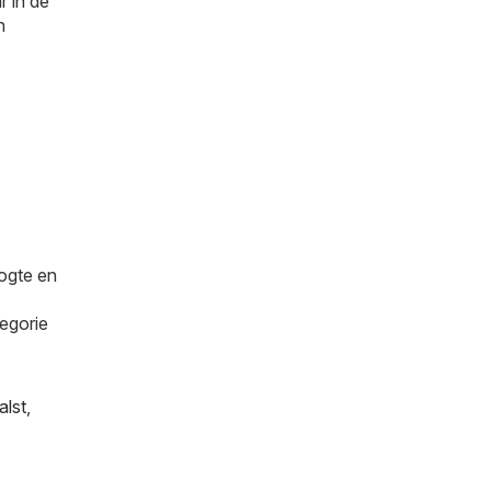
r in de
n
oogte en
tegorie
alst
,