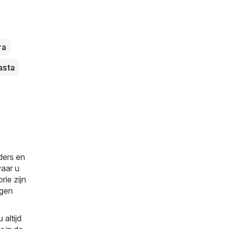
ra
asta
ders en
waar u
rie zijn
ngen
altijd