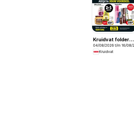
Kruidvat folder
04/08/2026 t/m 16/08/
week 32
Kruidvat