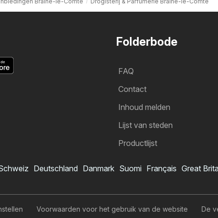
nbiedingen Braine-le-Comte
Drogisterij & Parfumerie Braine-le-Comte
Folderbode
FAQ
Contact
Inhoud melden
Lijst van steden
Productlijst
Schweiz
Deutschland
Danmark
Suomi
Français
Great Brit
nstellen
Voorwaarden voor het gebruik van de website
De v