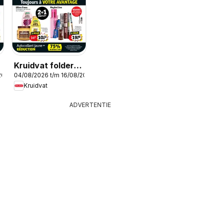
Kruidvat folder
2026
04/08/2026 t/m 16/08/2026
semaine 32
Kruidvat
ADVERTENTIE