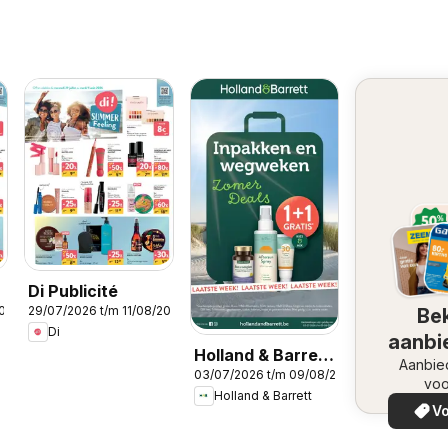
Di Publicité
2026
29/07/2026 t/m 11/08/2026
Bek
Di
aanbi
Holland & Barrett
Aanbie
03/07/2026 t/m 09/08/2026
Folder / Publicité
voo
Holland & Barrett
Vo