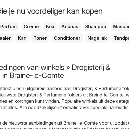
ie je nu voordeliger kan kopen
Parfum
Crème
Box
Ananas
Shampoo
Masca
ealer
Kan
Toner
Conditioner
Nagellak
Tandp
edingen van winkels » Drogisterij &
 in Braine-le-Comte
tdekt u een uitgebreid aanbod aan
Drogisterij & Parfumerie
fol
nieuwste Drogisterij & Parfumerie folders uit Braine-le-Comte, 
ies en kortingen kunt vinden. Populaire winkels uit deze catego
niet alles. Alle noodzakelijke informatie over speciale aanbiedi
s de nieuwste aanbiedingen uit Braine-le-Comte voor u, zodat u 