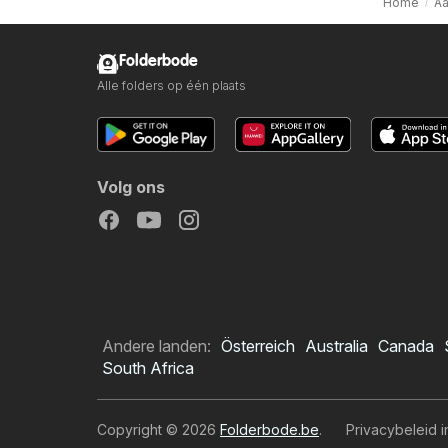
Home
Aa
Folderbode
Alle folders op één plaats
Volg ons
Andere landen:
Österreich
Australia
Canada
South Africa
Copyright © 2026
Folderbode.be
.
Privacybeleid i