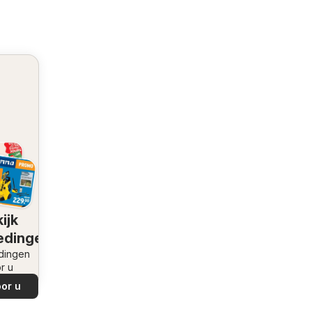
ijk
edingen
dingen
r u
or u