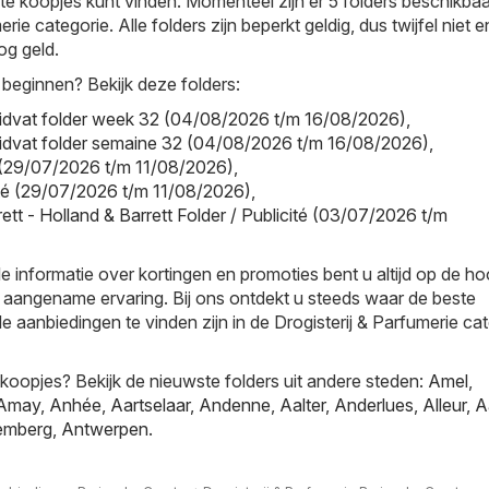
e koopjes kunt vinden. Momenteel zijn er 5 folders beschikbaa
rie categorie. Alle folders zijn beperkt geldig, dus twijfel niet e
g geld.
 beginnen? Bekijk deze folders:
uidvat folder week 32 (04/08/2026 t/m 16/08/2026)
,
uidvat folder semaine 32 (04/08/2026 t/m 16/08/2026)
,
r (29/07/2026 t/m 11/08/2026)
,
cité (29/07/2026 t/m 11/08/2026)
,
ett - Holland & Barrett Folder / Publicité (03/07/2026 t/m
e informatie over kortingen en promoties bent u altijd op de h
 aangename ervaring. Bij ons ontdekt u steeds waar de beste
e aanbiedingen te vinden zijn in de Drogisterij & Parfumerie ca
oopjes? Bekijk de nieuwste folders uit andere steden:
Amel
,
Amay
,
Anhée
,
Aartselaar
,
Andenne
,
Aalter
,
Anderlues
,
Alleur
,
A
emberg
,
Antwerpen
.