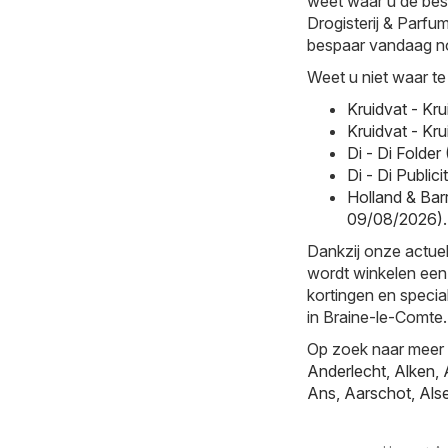
weet waar u de best
Drogisterij & Parfume
bespaar vandaag no
Weet u niet waar te
Kruidvat - Kr
Kruidvat - Kr
Di - Di Folde
Di - Di Publi
Holland & Barr
09/08/2026)
.
Dankzij onze actuel
wordt winkelen een
kortingen en special
in Braine-le-Comte.
Op zoek naar meer k
Anderlecht
,
Alken
,
Ans
,
Aarschot
,
Als