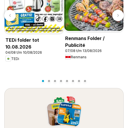
T
B
0
Renmans Folder /
TEDi folder tot
Publicité
10.08.2026
07/08 t/m 13/08/2026
04/08 t/m 10/08/2026
Renmans
TEDi