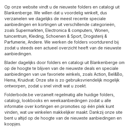
Op onze website vindt u de nieuwste folders en catalogi uit
Blankenberge. We willen dat u voordelig winkelt, dus
verzamelen we dagelijks de meest recente speciale
aanbiedingen en kortingen uit verschillende categorieën,
zoals
Supermarkten
,
Electronica & computers
,
Wonen,
tuincentrum
,
Kleding, Schoenen & Sport
,
Drogisterij &
Parfumerie
,
Andere
. We werken de folders voortdurend bij
zodat u steeds een actueel overzicht heeft van de nieuwste
aanbiedingen.
Blader dagelijks door folders en catalogi uit Blankenberge om
op de hoogte te blijven van de nieuwste deals en speciale
aanbiedingen van uw favoriete winkels, zoals
Action
,
Bel&Bo
,
Hema
,
Kruidvat
. Onze site is zo gebruiksvriendelijk mogelijk
ontworpen, zodat u snel vindt wat u zoekt.
Folderbode.be verzamelt regelmatig alle huidige folders,
catalogi, lookbooks en weekaanbiedingen zodat u alle
informatie over kortingen en promoties op één plek kunt
vinden, wat uw winkelen makkelijker maakt. Dankzij onze site
bent u altijd op de hoogte van de nieuwste aanbiedingen en
koopjes.