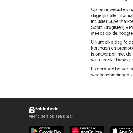
Op onze website vind
dagelijks alle inform
inclusief
Supermarkt
Sport
,
Drogisterij & 
steeds op de hoogte 
U kunt elke dag fold
kortingen en promoti
is ontworpen met de 
wat u zoekt. Dankzij 
Folderbode.be verzam
weekaanbiedingen voo
Folderbode
Alle folders op één plaats