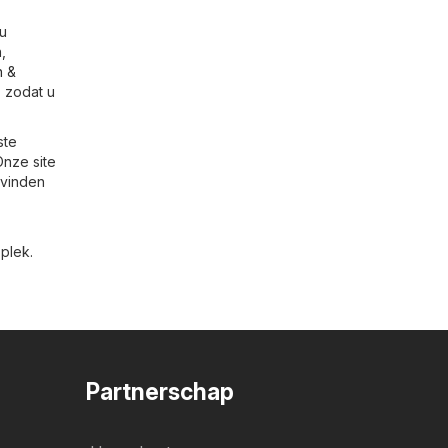
 u
,
n &
, zodat u
ste
Onze site
 vinden
plek.
Partnerschap