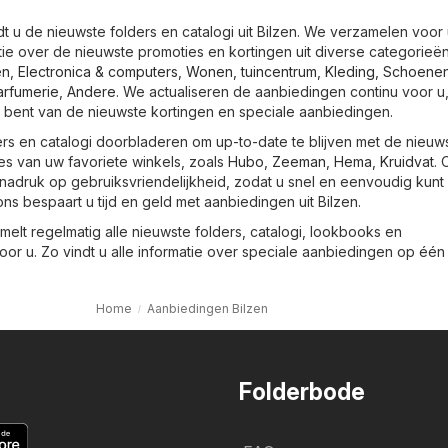
t u de nieuwste folders en catalogi uit Bilzen. We verzamelen voor
atie over de nieuwste promoties en kortingen uit diverse categorieën
en
,
Electronica & computers
,
Wonen, tuincentrum
,
Kleding, Schoene
Parfumerie
,
Andere
. We actualiseren de aanbiedingen continu voor u
bent van de nieuwste kortingen en speciale aanbiedingen.
ers en catalogi doorbladeren om up-to-date te blijven met de nieuw
es van uw favoriete winkels, zoals
Hubo
,
Zeeman
,
Hema
,
Kruidvat
. 
nadruk op gebruiksvriendelijkheid, zodat u snel en eenvoudig kunt
ons bespaart u tijd en geld met aanbiedingen uit Bilzen.
elt regelmatig alle nieuwste folders, catalogi, lookbooks en
r u. Zo vindt u alle informatie over speciale aanbiedingen op één 
Home
Aanbiedingen Bilzen
Folderbode