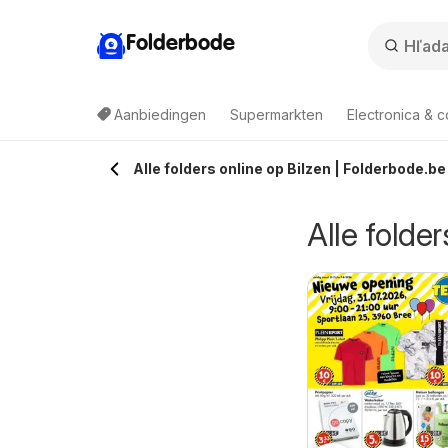
Folderbode
Aanbiedingen
Supermarkten
Electronica & 
Alle folders online op Bilzen | Folderbode.be
Alle folder
rafic Publicité
Euro Shop Folder
5/08/2026 t/m 09/08/2026
05/08/2026 t/m 15/09/2026
Trafic
Euro Shop