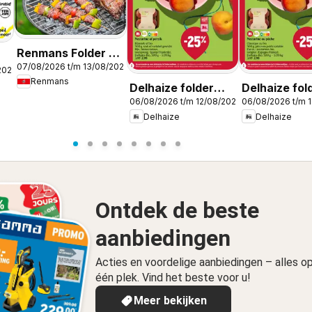
Renmans Folder /
07/08/2026 t/m 13/08/2026
Publicité
2026
Renmans
Delhaize folder
Delhaize fol
06/08/2026 t/m 12/08/2026
06/08/2026 t/m 
week 32
semaine 32
Delhaize
Delhaize
Ontdek de beste
aanbiedingen
Acties en voordelige aanbiedingen – alles o
één plek. Vind het beste voor u!
Meer bekijken