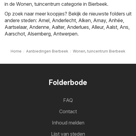
in de Wonen, tuincentrum categorie in Bierbeek.
Op zoek naar meer koopjes? Bekijk de nieuwste folders uit
andere steden:
Amel
,
Anderlecht
,
Alken
,
Amay
,
Anhée
,
Aartselaar
,
Andenne
,
Aalter
,
Anderlues
,
Alleur
,
Aalst
,
Ans
,
Aarschot
,
Alsemberg
,
Antwerpen
.
Home
Aanbiedingen Bierbeek
Wonen, tuincentrum Bierbeek
Folderbode
FAQ
Contact
Inhoud melden
Lijst van steden