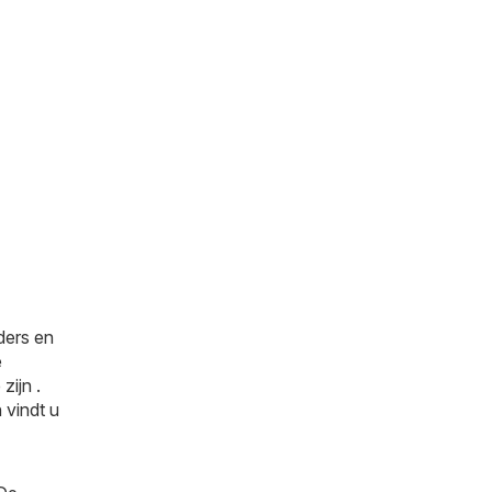
ders en
e
zijn .
 vindt u