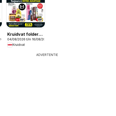
Kruidvat folder
2026
04/08/2026 t/m 16/08/2026
semaine 32
Kruidvat
ADVERTENTIE