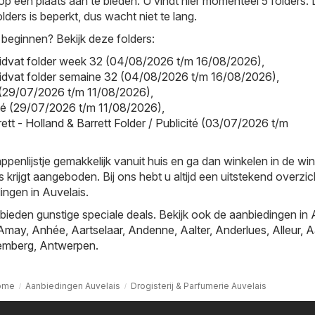
op één plaats aan te bieden. U vindt hier momenteel 5 folders.
lders is beperkt, dus wacht niet te lang.
 beginnen? Bekijk deze folders:
uidvat folder week 32 (04/08/2026 t/m 16/08/2026)
,
uidvat folder semaine 32 (04/08/2026 t/m 16/08/2026)
,
r (29/07/2026 t/m 11/08/2026)
,
cité (29/07/2026 t/m 11/08/2026)
,
ett - Holland & Barrett Folder / Publicité (03/07/2026 t/m
nlijstje gemakkelijk vanuit huis en ga dan winkelen in de win
s krijgt aangeboden. Bij ons hebt u altijd een uitstekend overzi
ingen in Auvelais.
ieden gunstige speciale deals. Bekijk ook de aanbiedingen in
Amay
,
Anhée
,
Aartselaar
,
Andenne
,
Aalter
,
Anderlues
,
Alleur
,
A
emberg
,
Antwerpen
.
ome
Aanbiedingen Auvelais
Drogisterij & Parfumerie Auvelais