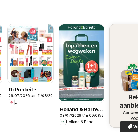
Di Publicité
2026
29/07/2026 t/m 11/08/2026
Bek
Di
aanbi
Holland & Barrett
Aanbie
03/07/2026 t/m 09/08/2026
Folder / Publicité
voo
Holland & Barrett
Vo