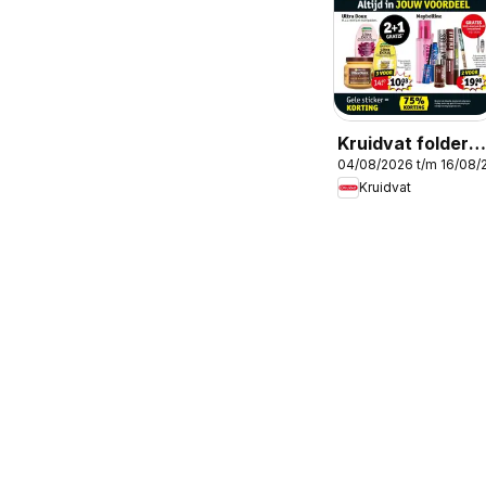
Kruidvat folder
04/08/2026 t/m 16/08/
week 32
Kruidvat