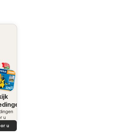
ijk
edingen
dingen
r u
or u