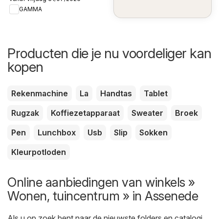
GAMMA
Producten die je nu voordeliger kan
kopen
Rekenmachine
La
Handtas
Tablet
Rugzak
Koffiezetapparaat
Sweater
Broek
Pen
Lunchbox
Usb
Slip
Sokken
Kleurpotloden
Online aanbiedingen van winkels »
Wonen, tuincentrum » in Assenede
Als u op zoek bent naar de nieuwste folders en catalogi