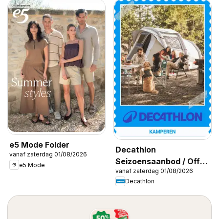
e5 Mode Folder
Decathlon
vanaf zaterdag 01/08/2026
Seizoensaanbod / Offre
e5 Mode
vanaf zaterdag 01/08/2026
saisonnière
Decathlon