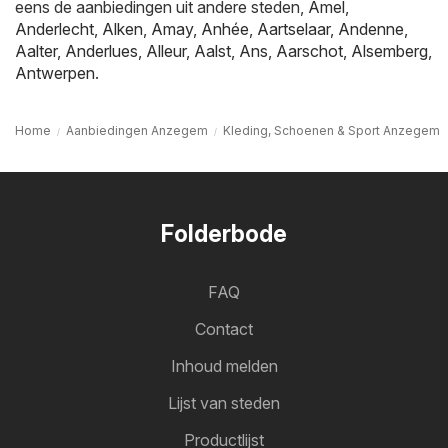
eens de aanbiedingen uit andere steden,
Amel
,
Anderlecht
,
Alken
,
Amay
,
Anhée
,
Aartselaar
,
Andenne
,
Aalter
,
Anderlues
,
Alleur
,
Aalst
,
Ans
,
Aarschot
,
Alsemberg
,
Antwerpen
.
Home
Aanbiedingen Anzegem
Kleding, Schoenen & Sport Anzegem
Folderbode
FAQ
Contact
Inhoud melden
Lijst van steden
Productlijst