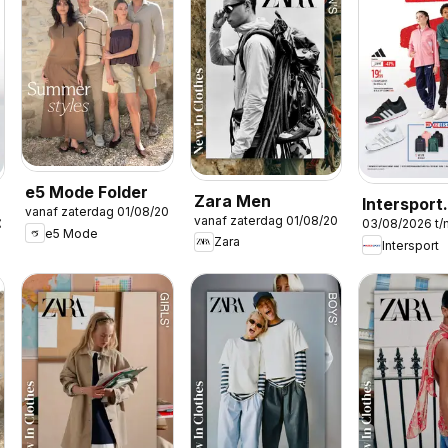
e5 Mode Folder
Zara Men
Intersport
vanaf zaterdag 01/08/2026
vanaf zaterdag 01/08/2026
2026
03/08/2026 t
Publicité
e5 Mode
Zara
Intersport