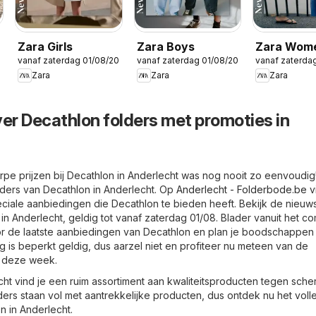
Zara Girls
Zara Boys
Zara Wom
026
vanaf zaterdag 01/08/2026
vanaf zaterdag 01/08/2026
vanaf zaterda
Zara
Zara
Zara
ver Decathlon folders met promoties in
pe prijzen bij Decathlon in Anderlecht was nog nooit zo eenvoudig!
olders van Decathlon in Anderlecht. Op
Anderlecht - Folderbode.be
v
peciale aanbiedingen die Decathlon te bieden heeft. Bekijk de nieuw
in Anderlecht, geldig tot vanaf zaterdag 01/08. Blader vanuit het co
or de laatste aanbiedingen van Decathlon en plan je boodschappen
 is beperkt geldig, dus aarzel niet en profiteer nu meteen van de
 deze week.
cht vind je een ruim assortiment aan kwaliteitsproducten tegen sche
lders staan vol met aantrekkelijke producten, dus ontdek nu het voll
 in Anderlecht.