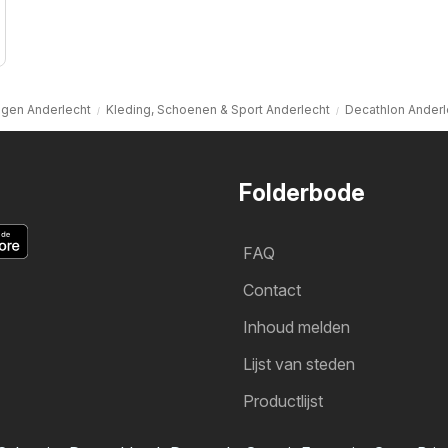
ngen Anderlecht
Kleding, Schoenen & Sport Anderlecht
Decathlon Anderl
Folderbode
FAQ
Contact
Inhoud melden
Lijst van steden
Productlijst