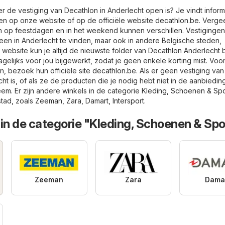
r de vestiging van Decathlon in Anderlecht open is? Je vindt inform
en op onze website of op de officiële website
decathlon.be
. Vergee
n op feestdagen en in het weekend kunnen verschillen. Vestiginge
lleen in Anderlecht te vinden, maar ook in andere Belgische steden,
website kun je altijd de nieuwste folder van Decathlon Anderlecht b
gelijks voor jou bijgewerkt, zodat je geen enkele korting mist. Voo
n, bezoek hun officiële site
decathlon.be
. Als er geen vestiging van
ht is, of als ze de producten die je nodig hebt niet in de aanbiedin
m. Er zijn andere winkels in de categorie
Kleding, Schoenen & Spo
stad, zoals
Zeeman
,
Zara
,
Damart
,
Intersport
.
in de categorie "Kleding, Schoenen & Spo
Zeeman
Zara
Dama