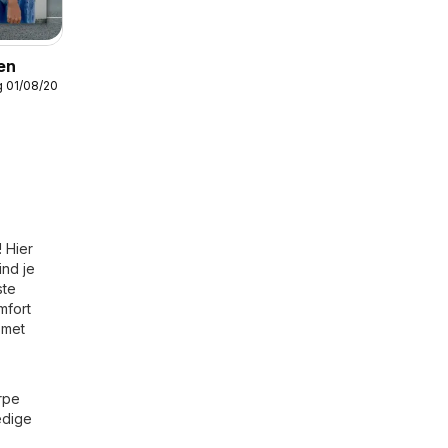
en
g 01/08/2026
 Hier
ind je
ste
mfort
 met
rpe
edige