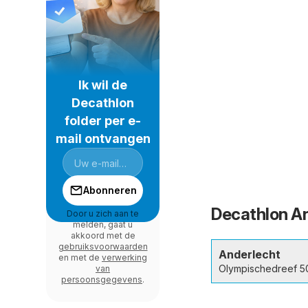
Ik wil de
Decathlon
folder per e-
mail ontvangen
Abonneren
Decathlon An
Door u zich aan te
melden, gaat u
akkoord met de
gebruiksvoorwaarden
Anderlecht
en met de
verwerking
Olympischedreef 5
van
persoonsgegevens
.