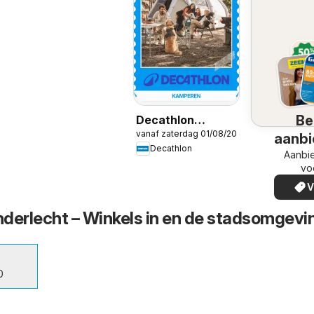
Be
Decathlon
vanaf zaterdag 01/08/2026
Seizoensaanbod /
aanbi
Decathlon
Offre saisonnière
Aanbi
vo
V
derlecht – Winkels in en de stadsomgevi
0