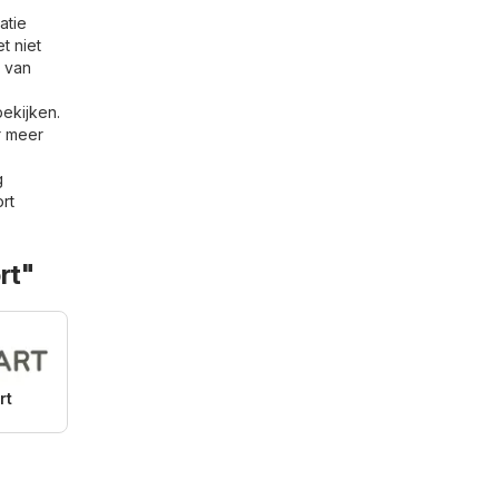
atie
t niet
n van
ekijken.
r meer
g
rt
rt"
rt