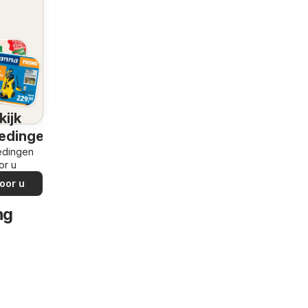
kijk
edingen
edingen
or u
oor u
ng