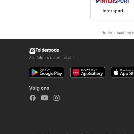
Intersport
Home
Aanbiedi
Folderbode
Alle folders op één plaats
Volg ons