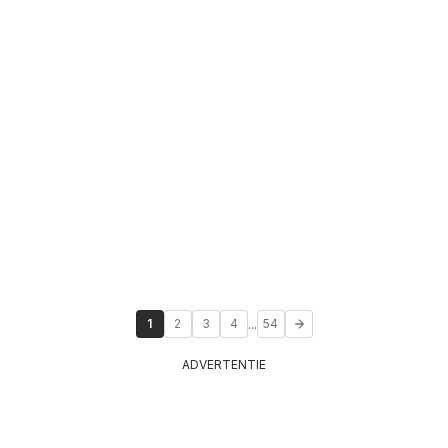
...
1
2
3
4
54
ADVERTENTIE