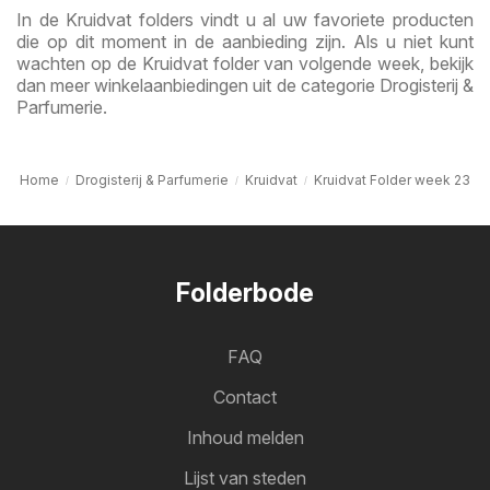
In de Kruidvat folders vindt u al uw favoriete producten
die op dit moment in de aanbieding zijn. Als u niet kunt
wachten op de Kruidvat folder van volgende week, bekijk
dan meer winkelaanbiedingen uit de categorie Drogisterij &
Parfumerie.
Home
Drogisterij & Parfumerie
Kruidvat
Kruidvat Folder week 23
Folderbode
FAQ
Contact
Inhoud melden
Lijst van steden