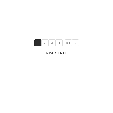
...
1
2
3
4
54
ADVERTENTIE