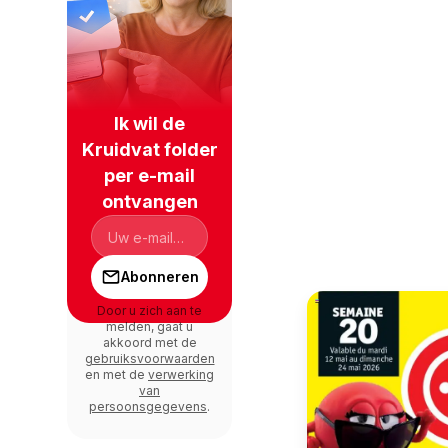
Ik wil de
Kruidvat folder
per e-mail
ontvangen
Abonneren
Door u zich aan te
melden, gaat u
akkoord met de
gebruiksvoorwaarden
en met de
verwerking
van
persoonsgegevens
.