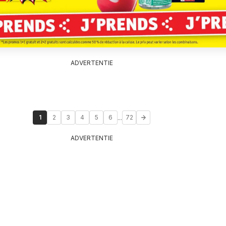
ADVERTENTIE
...
1
2
3
4
5
6
72
ADVERTENTIE