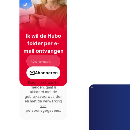
Ik wil de Hubo
folder per e-
mail ontvangen
Abonneren
Door u zich aan te
melden, gaat u
akkoord met de
gebruiksvoorwaarden
en met de
verwerking
van
persoonsgegevens
.