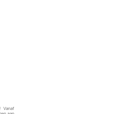
! Vanaf
ngen aan