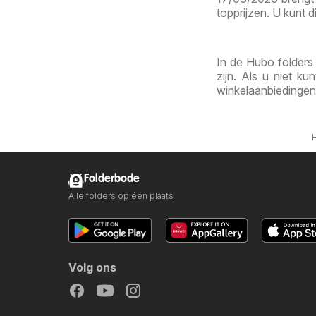
topprijzen. U kunt d
In de Hubo folders 
zijn. Als u niet 
winkelaanbiedingen
Folderbode
Alle folders op één plaats
Volg ons