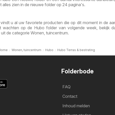
it alles zien in de nieuwe folder op 24 pagina's.
vindt u al uw favoriete producten die op dit moment in de aa
kunt wachten op de Hubo folder van volgende week, bekijk 
 uit de categorie Wonen, tuincentrum.
Home
Wonen, tuincentrum
Hubo
Hubo Terras & bestrating
Folderbode
FAQ
Contact
Inhoud melden