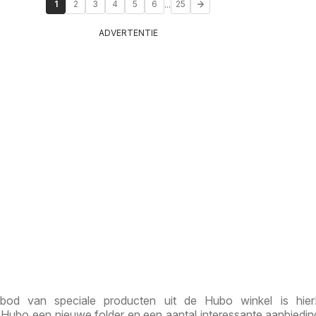
...
1
2
3
4
5
6
25
ADVERTENTIE
bod van speciale producten uit de Hubo winkel is hier
Hubo een nieuwe folder en een aantal interessante aanbiedi