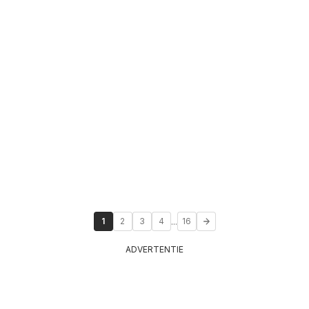
...
1
2
3
4
16
ADVERTENTIE