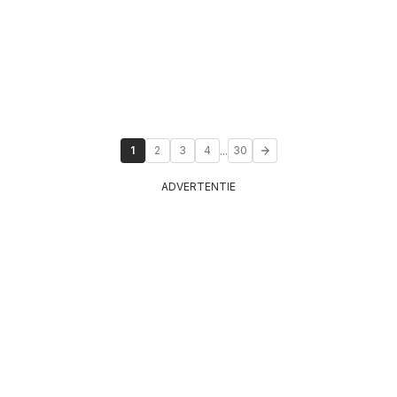
...
1
2
3
4
30
ADVERTENTIE