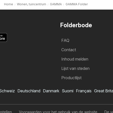
Home
Wonen, tuincentrum
GAMMA
GAMMA Folder
Folderbode
FAQ
Contact
Inhoud melden
Lijst van steden
Productlijst
Schweiz
Deutschland
Danmark
Suomi
Français
Great Brit
GAMMA folder
Ik wil me abonneren op de folder
nstellen
Voorwaarden voor het gebruik van de website
De v