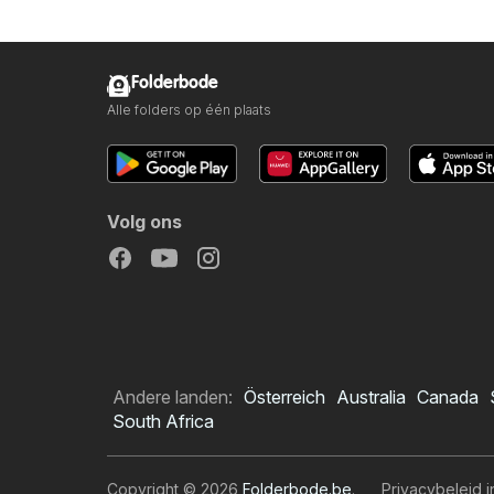
Folderbode
Alle folders op één plaats
Volg ons
Andere landen:
Österreich
Australia
Canada
South Africa
Copyright © 2026
Folderbode.be
.
Privacybeleid i