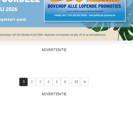
ADVERTENTIE
...
1
2
3
4
5
6
45
ADVERTENTIE