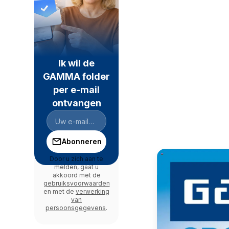
Ik wil de
GAMMA folder
per e-mail
ontvangen
Abonneren
Door u zich aan te
melden, gaat u
akkoord met de
gebruiksvoorwaarden
en met de
verwerking
van
persoonsgegevens
.