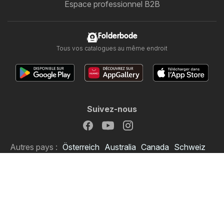
Espace professionnel B2B
Folderbode
Tous vos catalogues au même endroit
Suivez-nous
Autres pays :
Österreich
Australia
Canada
Schweiz
Deutschland
Danmark
Suomi
Français
Great Britain
Italia
LT
Nederlands
Norge
Sverige
South Africa
Copyright © 2026
Folderbode.be
.