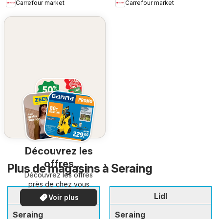
Carrefour market
Carrefour market
Découvrez les
offres
Plus de magasins à Seraing
Découvrez les offres
spéciales
près de chez vous
Carrefour
Lidl
Voir plus
Seraing
Seraing