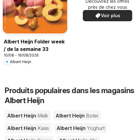
Découvrez les offres
spéciales
près de chez vous
Voir plus
Albert Heijn Folder week
/ de la semaine 33
10/08 - 16/08/2026
Albert Heijn
Produits populaires dans les magasins
Albert Heijn
Albert Heijn
Melk
Albert Heijn
Boter
Albert Heijn
Kaas
Albert Heijn
Yoghurt