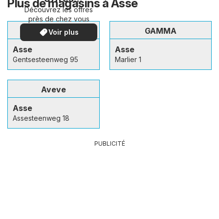
Plus de magasins à Asse
Découvrez les offres
spéciales
près de chez vous
Action
GAMMA
Voir plus
Asse
Asse
Gentsesteenweg 95
Marlier 1
Aveve
Asse
Assesteenweg 18
PUBLICITÉ