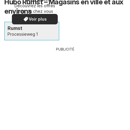
Hubo Rumst – Magasins en ville et aux
Découvrez les offres
spéciales
environs
près de chez vous
Voir plus
Rumst
Processieweg 1
PUBLICITÉ