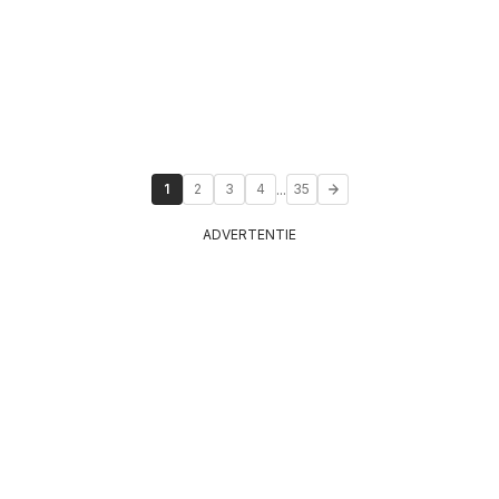
...
1
2
3
4
35
ADVERTENTIE