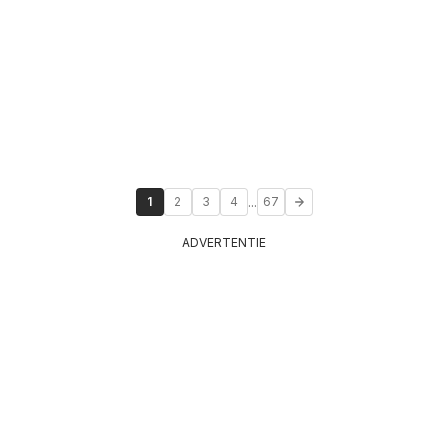
...
1
2
3
4
67
ADVERTENTIE