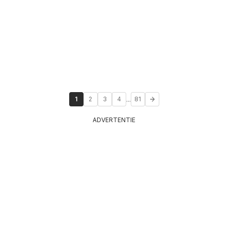
...
1
2
3
4
81
ADVERTENTIE