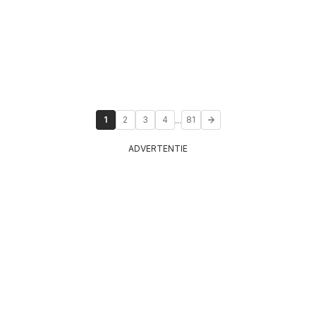
...
1
2
3
4
81
ADVERTENTIE