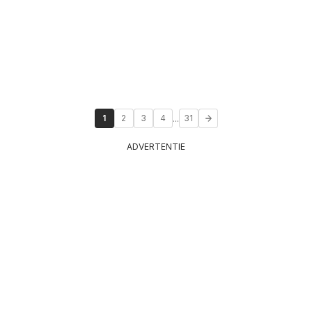
...
1
2
3
4
31
ADVERTENTIE