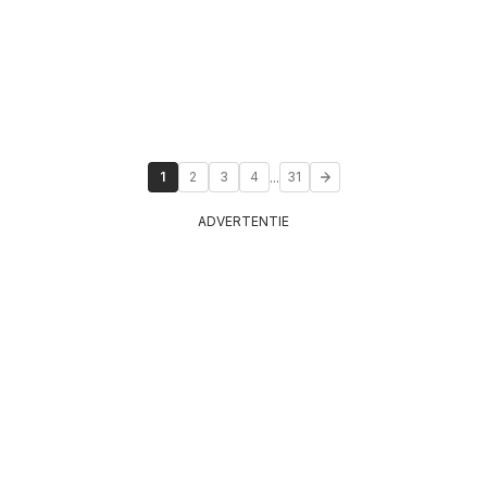
...
1
2
3
4
31
ADVERTENTIE