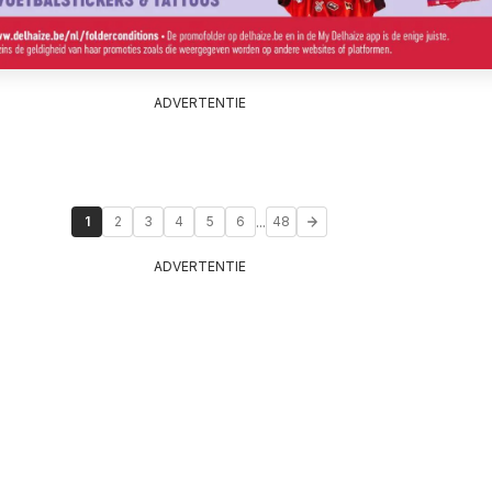
ADVERTENTIE
...
1
2
3
4
5
6
48
ADVERTENTIE