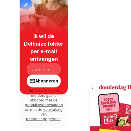
Ik wil de
Delhaize folder
per e-mail
ontvangen
Abonneren
Door u zich aan te
melden, gaat u
akkoord met de
gebruiksvoorwaarden
en met de
verwerking
van
persoonsgegevens
.