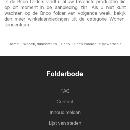
In de Brico folders vindt u al uw favoriete producten die
op dit moment in de aanbieding zijn. Als u niet kunt
wachten op de Brico folder van volgende week, bekijk
dan meer winkelaanbiedingen uit de categorie Wonen,
tuincentrum.
Home
Wonen, tuincentrum
Brico
Brico catalogue powertools
Folderbode
FAQ
Contact
Inhoud melden
Lijst van steden