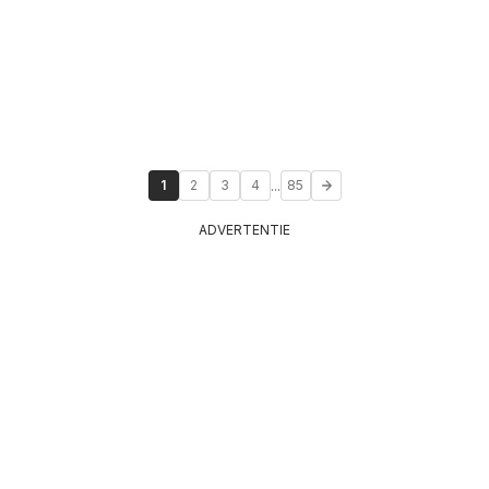
...
1
2
3
4
85
ADVERTENTIE