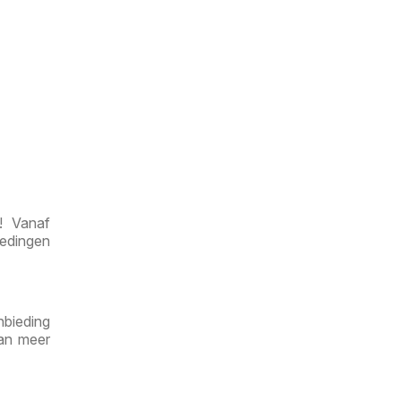
! Vanaf
iedingen
nbieding
dan meer