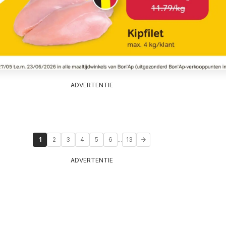
ADVERTENTIE
...
1
2
3
4
5
6
13
ADVERTENTIE