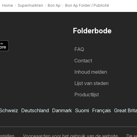
Home
Supermarkten
Bon Ap
Bon Ap Folder / Publicité
Folderbode
FAQ
Contact
Inhoud melden
Lijst van steden
Productlijst
Schweiz
Deutschland
Danmark
Suomi
Français
Great Brit
Bon Ap folder
Ik wil me abonneren op de folder
nstellen
Voorwaarden voor het gebruik van de website
De v