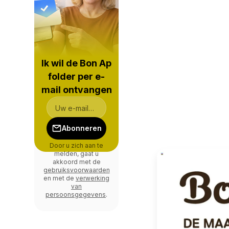
Ik wil de Bon Ap
folder per e-
mail ontvangen
Abonneren
Door u zich aan te
melden, gaat u
akkoord met de
gebruiksvoorwaarden
en met de
verwerking
van
persoonsgegevens
.