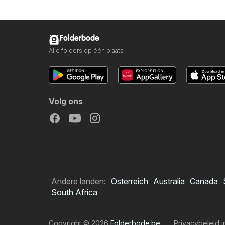
Folderbode
Alle folders op één plaats
Volg ons
Andere landen:
Österreich
Australia
Canada
South Africa
Copyright © 2026
Folderbode.be
.
Privacybeleid i