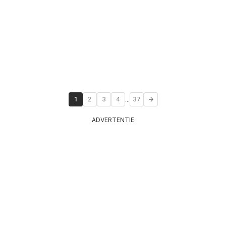
...
1
2
3
4
37
ADVERTENTIE