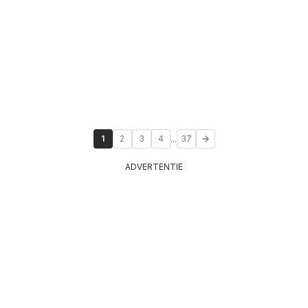
...
1
2
3
4
37
ADVERTENTIE