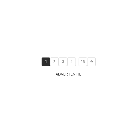
...
1
2
3
4
26
ADVERTENTIE