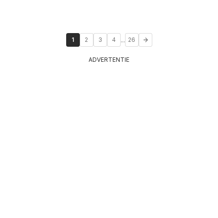
...
1
2
3
4
26
ADVERTENTIE