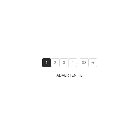
...
1
2
3
4
33
ADVERTENTIE