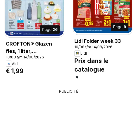
Page
9
Page
26
Lidl Folder week 33
CROFTON® Glazen
10/08 t/m 14/08/2026
fles, 1 liter,
Lidl
10/08 t/m 14/08/2026
verschillende
Prix dans le
Aldi
varianten
catalogue
€ 1,99
PUBLICITÉ