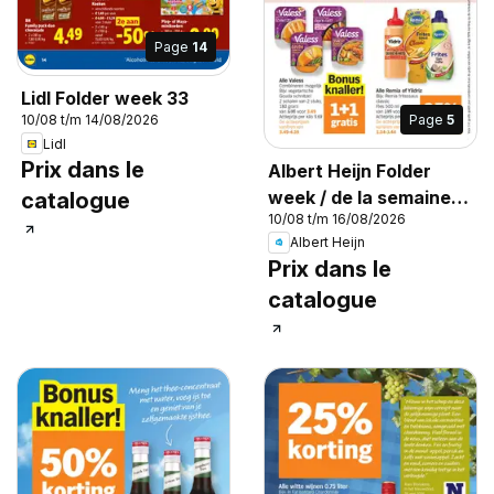
Page
14
Lidl Folder week 33
Page
5
10/08 t/m 14/08/2026
Lidl
Prix dans le
Albert Heijn Folder
week / de la semaine
catalogue
10/08 t/m 16/08/2026
33
Albert Heijn
Prix dans le
catalogue