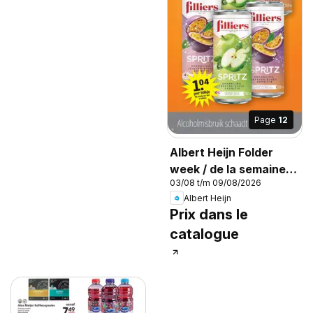
Page
12
Albert Heijn Folder
week / de la semaine
03/08 t/m 09/08/2026
32
Albert Heijn
Prix dans le
catalogue