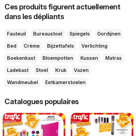
Ces produits figurent actuellement
dans les dépliants
Fauteuil
Bureaustoel
Spiegels
Gordijnen
Bed
Crème
Bijzettafels
Verlichting
Boekenkast
Bloempotten
Kussen
Matras
Ladekast
Stoel
Kruk
Vazen
Wandmeubel
Eetkamerstoelen
Catalogues populaires