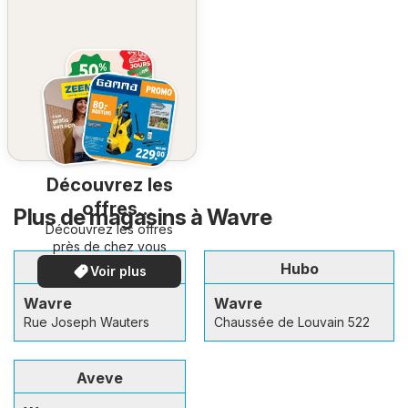
Découvrez les
offres
Plus de magasins à Wavre
Découvrez les offres
spéciales
près de chez vous
Brico
Hubo
Voir plus
Wavre
Wavre
Rue Joseph Wauters
Chaussée de Louvain 522
Aveve