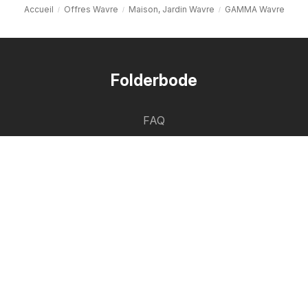
Accueil
Offres Wavre
Maison, Jardin Wavre
GAMMA Wavre
Folderbode
FAQ
Contact
Signaler un contenu
Liste des villes
Liste des produits
Partenariat