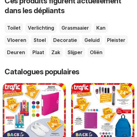
Ces produits figurent actuellement
dans les dépliants
Toilet
Verlichting
Grasmaaier
Kan
Vloeren
Stoel
Decoratie
Geluid
Pleister
Deuren
Plaat
Zak
Slijper
Oliën
Catalogues populaires