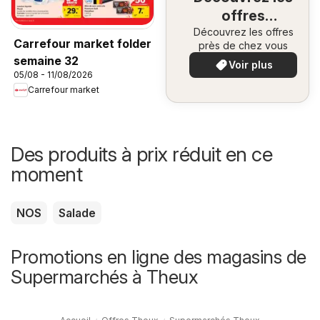
offres
Découvrez les offres
spéciales
Carrefour market folder
près de chez vous
semaine 32
Voir plus
05/08 - 11/08/2026
Carrefour market
Des produits à prix réduit en ce
moment
NOS
Salade
Promotions en ligne des magasins de
Supermarchés à Theux