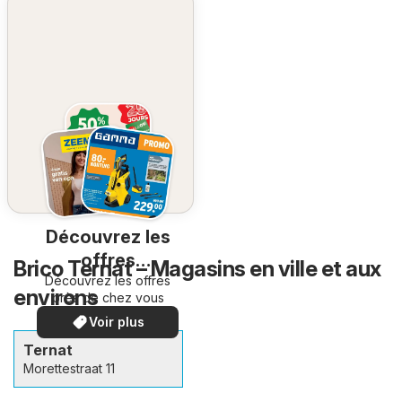
Découvrez les
offres
Brico Ternat – Magasins en ville et aux
Découvrez les offres
spéciales
environs
près de chez vous
Voir plus
Ternat
Morettestraat 11