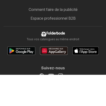
Comment faire de la publicité
Espace professionnel B2B
Folderbode
Tous vos catalogues au même endroit
Suivez-nous
Autres pays :
Österreich
Australia
Canada
Schweiz
Deutschland
Danmark
Suomi
Français
Great Britain
Italia
LT
Nederlands
Norge
Sverige
South Africa