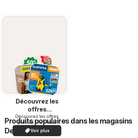
Découvrez les
offres
Découvrez les offres
spéciales
Produits populaires dans les magasins
près de chez vous
Delhaize
Voir plus