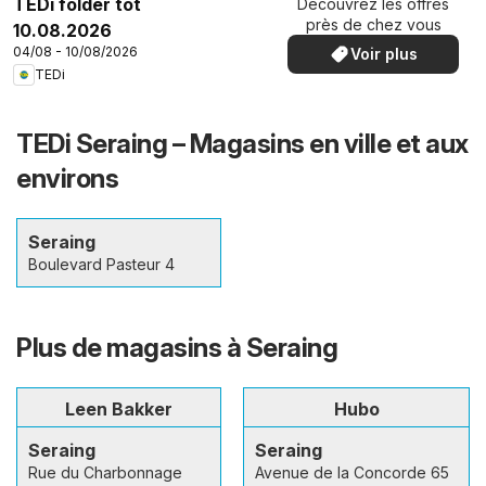
TEDi folder tot
Découvrez les offres
spéciales
près de chez vous
10.08.2026
04/08 - 10/08/2026
Voir plus
TEDi
TEDi Seraing – Magasins en ville et aux
environs
Seraing
Boulevard Pasteur 4
Plus de magasins à Seraing
Leen Bakker
Hubo
Seraing
Seraing
Rue du Charbonnage
Avenue de la Concorde 65