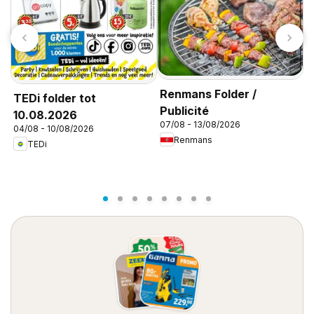
T
B
0
Renmans Folder /
TEDi folder tot
Publicité
10.08.2026
07/08 - 13/08/2026
04/08 - 10/08/2026
Renmans
TEDi