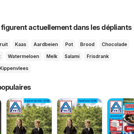
 figurent actuellement dans les dépliants
ruit
Kaas
Aardbeien
Pot
Brood
Chocolade
k
Watermeloen
Melk
Salami
Frisdrank
Kippenvlees
opulaires