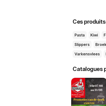
Ces produits
Pasta
Kiwi
F
Slippers
Broe
Varkensvlees
Catalogues p