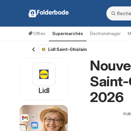
Folderbode
Offres
Supermarchés
Électroménager
M
Lidl Saint-Ghislain
Nouvea
Saint-
Lidl
2026
PUB