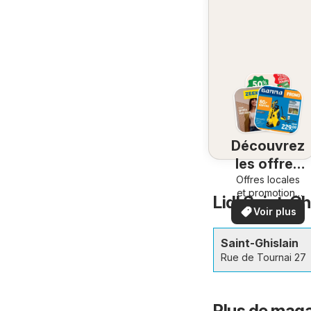
Découvrez
les offres
Offres locales
à
et promotions
proximité
Lidl Saint-Gh
spéciales.
Voir plus
Saint-Ghislain
Rue de Tournai 27
Plus de maga