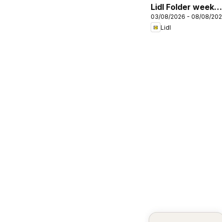
Lidl Folder week
03/08/2026 - 08/08/20
32
Lidl